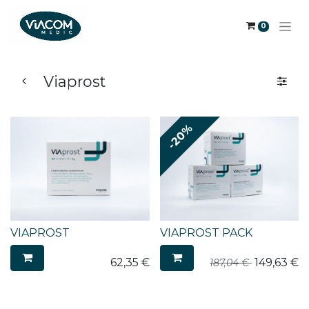
0
Viaprost
-20%
VIAPROST
VIAPROST PACK
62,35
€
149,63
€
187,04
€