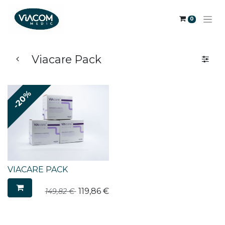
0
Viacare Pack
-20%
VIACARE PACK
119,86
€
149,82
€