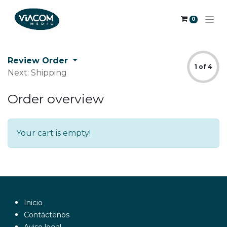
0
Review Order
1 of 4
Next: Shipping
Order overview
Your cart is empty!
Inicio
Contáctenos